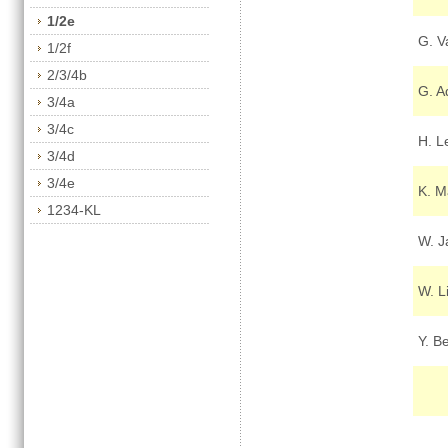
1/2e
G. V
1/2f
2/3/4b
G. A
3/4a
3/4c
H. L
3/4d
3/4e
K. M
1234-KL
W. J
W. Li
Y. B