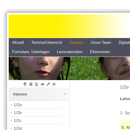
Aktuell
Termine/Unterricht
Klassen
Unser Team
Digita
Formulare, Unterlagen
Lernmaterialien
Elternverein
1/2e
Klassen
Lehr
1/2a
1/2b
1. Sc
1/2c
B. Al
1/2d