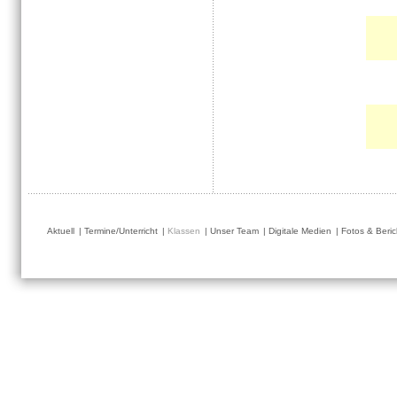
Aktuell
|
Termine/Unterricht
|
Klassen
|
Unser Team
|
Digitale Medien
|
Fotos & Beric